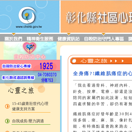
全身痛?!纖維肌痛症的
「我去看過骨科、神經內科
針灸、按摩、電療，卻還是
陪同的家屬們如此說著，短短一句
15-45歲青壯世代心理
四處求醫的辛苦，卻仍有著
健康支持方案
纖維肌痛症好發年齡是30到
很多個，痠、麻、脹、像針
自我成長/壓力調適
能，有時痛點還會跑來跑去