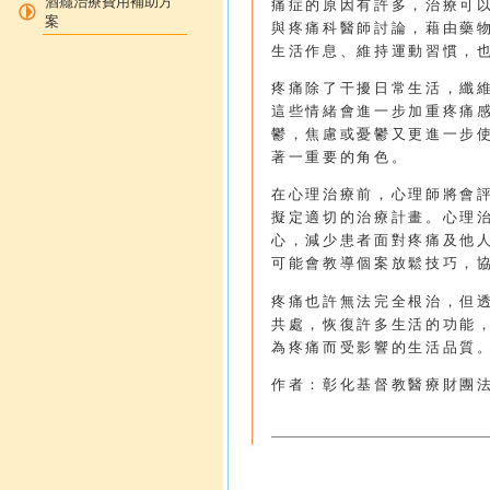
酒癮治療費用補助方
痛症的原因有許多，治療可
案
與疼痛科醫師討論，藉由藥
生活作息、維持運動習慣，
疼痛除了干擾日常生活，纖
這些情緒會進一步加重疼痛
鬱，焦慮或憂鬱又更進一步
著一重要的角色。
在心理治療前，心理師將會
擬定適切的治療計畫。心理
心，減少患者面對疼痛及他
可能會教導個案放鬆技巧，
疼痛也許無法完全根治，但
共處，恢復許多生活的功能
為疼痛而受影響的生活品質
作者：彰化基督教醫療財團法