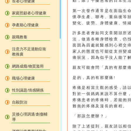
動，除了干擾患者的日常生
長者心理健康
第一次發作通常是在面臨生
家庭照顧者心理健康
懷孕生產、聯考、重病後等
變化、疲勞、身體健康、情
孕產期心理健康
許多患者會如同文章開頭所
親職教養
法，做過各種身體檢查，仍
面因為四處就醫感到心裡交
注意力不足過動症衛
家人的態度也可能從支持變
教推廣
痛狀況，因為似乎沒人能了
網路成癮/物質濫用
親友可能會問「真的有那麼
是的，真的有那麼痛!
職場心理健康
疼痛是相當主觀的感受，請
性別議題/情感關係
對於一個媽媽來說不算什麼
疼痛患者的疼痛時，若能抱
自殺防治
難熬的疼痛及漫長的療程。
災後心理調適/創傷輔
「那該怎麼辦？」
導
除了上述提到，親友請以相