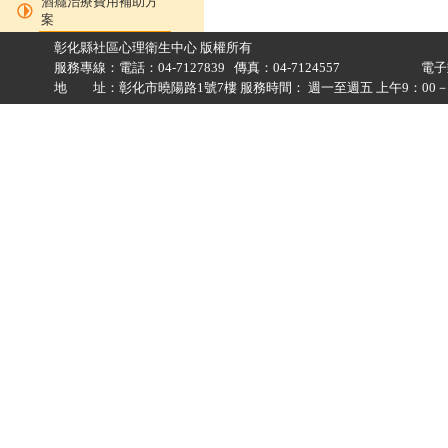
酒癮治療費用補助方
案
彰化縣社區心理衛生中心 版權所有
服務專線：電話：04-7127839 傳真：04-7124557 電
地 址：彰化市曉陽路1號7樓 服務時間： 週一至週五 上午9：00－12