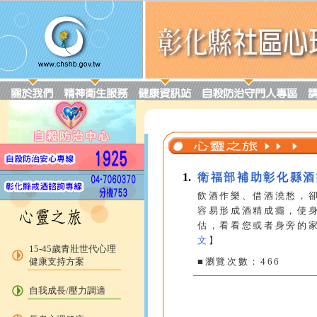
1.
衛福部補助彰化縣酒
飲酒作樂、借酒澆愁，卻
容易形成酒精成癮，使身
估，看看您或者身旁的家人
文
】
15-45歲青壯世代心理
健康支持方案
■瀏覽次數：466
自我成長/壓力調適